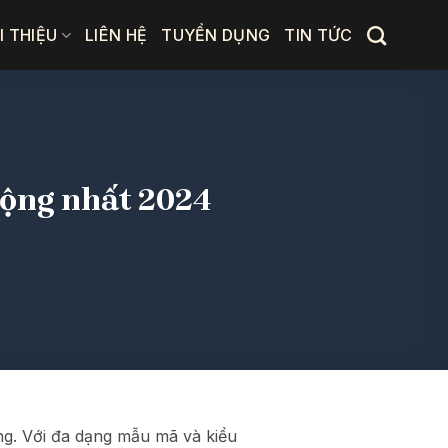
I THIỆU
LIÊN HỆ
TUYỂN DỤNG
TIN TỨC
uộng nhất 2024
àng. Với đa dạng mẫu mã và kiểu