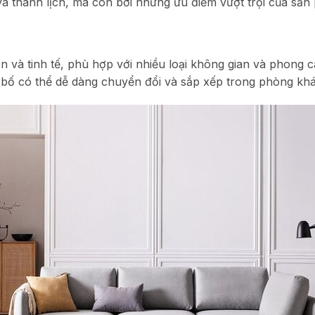
 và thanh lịch, mà còn bởi những ưu điểm vượt trội của sản
n và tinh tế, phù hợp với nhiều loại không gian và phong cá
 bố có thể dễ dàng chuyển đổi và sắp xếp trong phòng khá