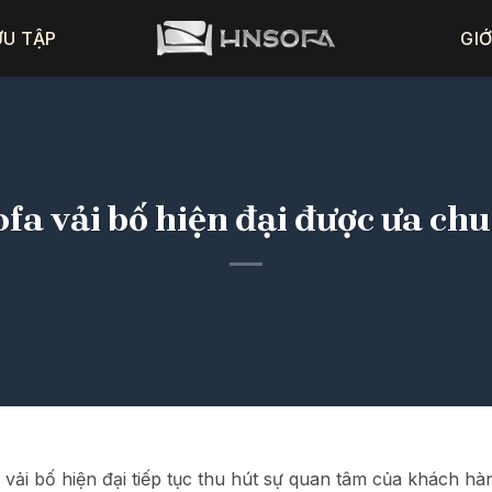
ƯU TẬP
GIỚ
ofa vải bố hiện đại được ưa ch
 vải bố hiện đại tiếp tục thu hút sự quan tâm của khách h