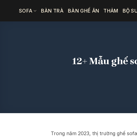
Bỏ
SOFA
BÀN TRÀ
BÀN GHẾ ĂN
THẢM
BỘ S
qua
nội
dung
12+ Mẫu ghế s
Trong năm 2023, thị trường ghế sofa