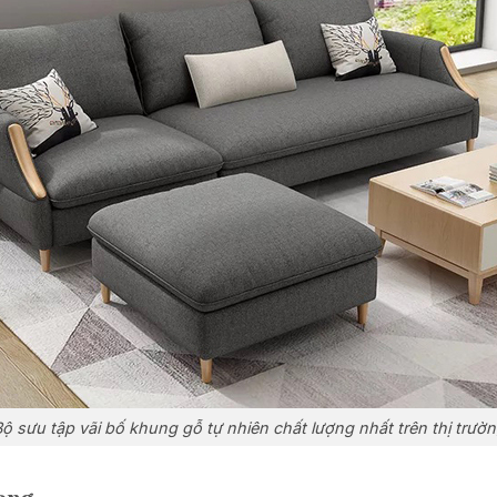
ộ sưu tập vãi bố khung gỗ tự nhiên chất lượng nhất trên thị trườ