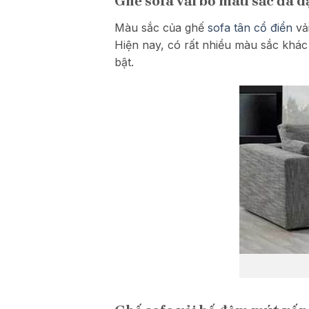
Ghế sofa vải bố màu sắc đa 
Màu sắc của ghế
sofa tân cổ điển
vả
Hiện nay, có rất nhiều màu sắc khá
bật.