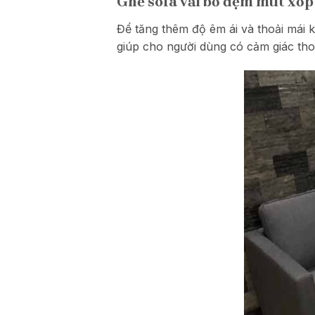
Ghế sofa vải bố đệm mút xốp
Để tăng thêm độ êm ái và thoải mái 
giúp cho người dùng có cảm giác thoả