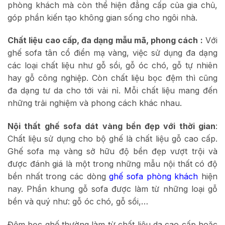
phòng khách mà còn thể hiện đẳng cấp của gia chủ,
góp phần kiến tạo không gian sống cho ngôi nhà.
Chất liệu cao cấp, đa dạng mẫu mã, phong cách :
Với
ghế sofa tân cổ điển mạ vàng, việc sử dụng đa dạng
các loại chất liệu như gỗ sồi, gỗ óc chó, gỗ tự nhiên
hay gỗ công nghiệp. Còn chất liệu bọc đệm thì cũng
đa dạng tư da cho tới vải nỉ. Mỗi chất liệu mang đến
những trải nghiệm và phong cách khác nhau.
Nội thất ghế sofa dát vàng bền đẹp với thời gian
:
Chất liệu sử dụng cho bộ ghế là chất liệu gỗ cao cấp.
Ghế sofa mạ vàng sở hữu độ bền đẹp vượt trội và
được đánh giá là một trong những mẫu nội thất có độ
bền nhất trong các dòng
ghế sofa phòng khách
hiện
nay. Phần khung gỗ sofa được làm từ những loại gỗ
bền và quý như: gỗ óc chó, gỗ sồi,…
Đệm bọc ghế thường làm từ chất liệu da cao cấp hoặc