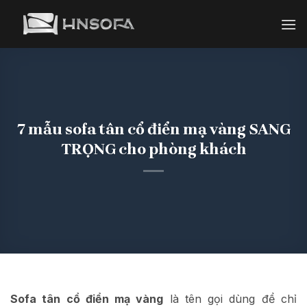
Bỏ
qua
nội
dung
7 mẫu sofa tân cổ điển mạ vàng SANG
TRỌNG cho phòng khách
Sofa tân cổ điển mạ vàng
là tên gọi dùng để chỉ