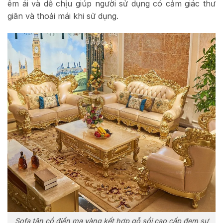
êm ái và dễ chịu giúp người sử dụng có cảm giác thư
giãn và thoải mái khi sử dụng.
Sofa tân cổ điển mạ vàng kết hợp gỗ sồi cao cấp đem sự