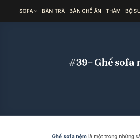
Bỏ
SOFA
BÀN TRÀ
BÀN GHẾ ĂN
THẢM
BỘ S
qua
nội
dung
#39+ Ghế sofa 
Ghế
sofa nệm
là một trong những sản