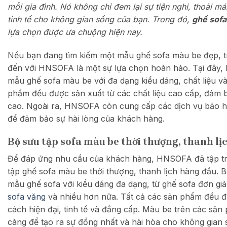
mỗi gia đình. Nó không chỉ đem lại sự tiện nghi, thoải m
tinh tế cho không gian sống của bạn. Trong đó,
ghế sof
lựa chọn được ưa chuộng hiện nay.
Nếu bạn đang tìm kiếm một mẫu ghế sofa màu be đẹp, tr
đến với HNSOFA là một sự lựa chọn hoàn hảo. Tại đây, 
mẫu ghế sofa màu be với đa dạng kiểu dáng, chất liệu và 
phẩm đều được sản xuất từ các chất liệu cao cấp, đảm 
cao. Ngoài ra, HNSOFA còn cung cấp các dịch vụ bảo 
để đảm bảo sự hài lòng của khách hàng.
Bộ sưu tập sofa màu be thời thượng, thanh lị
Để đáp ứng nhu cầu của khách hàng, HNSOFA đã tập tr
tập ghế sofa màu be thời thượng, thanh lịch hàng đầu. 
mẫu ghế sofa với kiểu dáng đa dạng, từ ghế sofa đơn gi
sofa văng
và nhiều hơn nữa. Tất cả các sản phẩm đều đ
cách hiện đại, tinh tế và đẳng cấp. Màu be trên các sả
càng để tạo ra sự đồng nhất và hài hòa cho không gian 