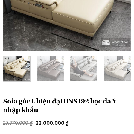
Sofa góc L hiện đại HNS192 bọc da Ý
nhập khẩu
Giá
Giá
27.370.000
₫
22.000.000
₫
gốc
hiện
là:
tại