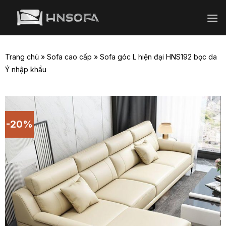
Bỏ
qua
nội
dung
Trang chủ
»
Sofa cao cấp
»
Sofa góc L hiện đại HNS192 bọc da
Ý nhập khẩu
-20%