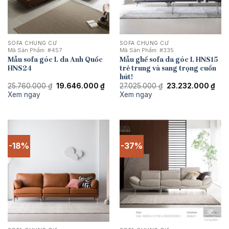
SOFA CHUNG CƯ
SOFA CHUNG CƯ
Mã Sản Phẩm:
#457
Mã Sản Phẩm:
#335
Mẫu sofa góc L da Anh Quốc
Mẫu ghế sofa da góc L HNS15
HNS24
trẻ trung và sang trọng cuốn
hút!
Giá
Giá
Giá
Giá
25.760.000
₫
19.646.000
₫
27.025.000
₫
23.232.000
₫
gốc
hiện
gốc
hiện
Xem ngay
Xem ngay
là:
tại
là:
tại
25.760.000 ₫.
là:
27.025.000 ₫.
là:
19.646.000 ₫.
23.2
-18%
-37%