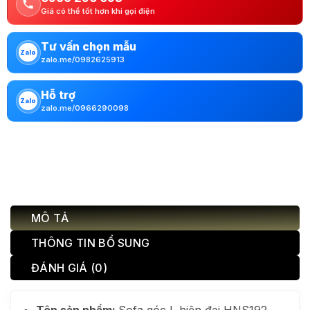
Giá có thể tốt hơn khi gọi điện
Tư vấn chọn mẫu
Zalo
zalo.me/0982625913
Hỗ trợ
Zalo
zalo.me/0966290098
MÔ TẢ
THÔNG TIN BỔ SUNG
ĐÁNH GIÁ (0)