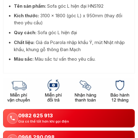
27.370.000 ₫.
là:
Tên sản phẩm:
Sofa góc L hiện đại HNS192
22.000.000 ₫.
Kích thước:
3100 x 1800 (góc L) x 950mm (thay đổi
theo yêu cầu)
Quy cách:
Sofa góc L hiện đại
Chất liệu:
Giả da Pcarola nhập khẩu Ý, mút Nhật nhập
khẩu, khung gỗ thông Đan Mạch
Màu sắc:
Màu sắc tư vấn theo yêu cầu.
0982 625 913
Giá có thể tốt hơn khi gọi điện
0966 290 098