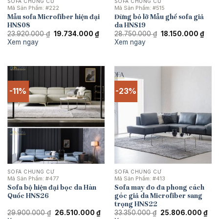
SOFA CHUNG CƯ
SOFA CHUNG CƯ
Mã Sản Phẩm:
#222
Mã Sản Phẩm:
#515
Mẫu sofa Microfiber hiện đại
Đừng bỏ lỡ Mẫu ghế sofa giả
HNS08
da HNS19
Giá
Giá
Giá
Giá
23.920.000
₫
19.734.000
₫
28.750.000
₫
18.150.000
₫
gốc
hiện
gốc
hiện
Xem ngay
Xem ngay
là:
tại
là:
tại
23.920.000 ₫.
là:
28.750.000 ₫.
là:
19.734.000 ₫.
18.1
-11%
-23%
SOFA CHUNG CƯ
SOFA CHUNG CƯ
Mã Sản Phẩm:
#477
Mã Sản Phẩm:
#413
Sofa bộ hiện đại bọc da Hàn
Sofa may đo đa phong cách
Quốc HNS26
góc giả da Microfiber sang
trọng HNS22
Giá
Giá
Giá
Giá
29.900.000
₫
26.510.000
₫
33.350.000
₫
25.806.000
₫
gốc
hiện
gốc
hiệ