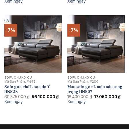
Xem ngay
Xem ngay
là:
tại
là:
tại
29.900.000 ₫.
là:
33.350.000 ₫.
là:
26.510.000 ₫.
25.
-7%
-7%
SOFA CHUNG CƯ
SOFA CHUNG CƯ
Mã Sản Phẩm:
#495
Mã Sản Phẩm:
#200
Sofa góc chữ L bọc da Ý
Mẫu sofa góc L màu nâu sang
HNS28
trọng HNS07
Giá
Giá
Giá
Giá
60.375.000
₫
56.100.000
₫
18.400.000
₫
17.050.000
₫
gốc
hiện
gốc
hiện
Xem ngay
Xem ngay
là:
tại
là:
tại
60.375.000 ₫.
là:
18.400.000 ₫.
là:
56.100.000 ₫.
17.0