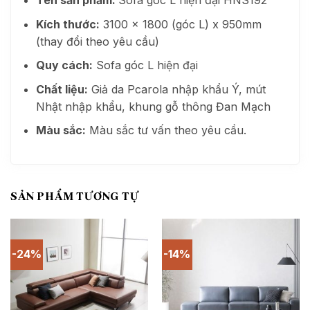
Tên sản phẩm:
Sofa góc L hiện đại HNS192
Kích thước:
3100 x 1800 (góc L) x 950mm
(thay đổi theo yêu cầu)
Quy cách:
Sofa góc L hiện đại
Chất liệu:
Giả da Pcarola nhập khẩu Ý, mút
Nhật nhập khẩu, khung gỗ thông Đan Mạch
Màu sắc:
Màu sắc tư vấn theo yêu cầu.
SẢN PHẨM TƯƠNG TỰ
-24%
-14%