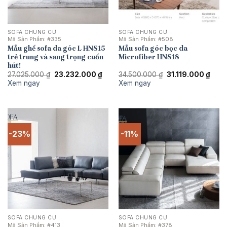
SOFA CHUNG CƯ
SOFA CHUNG CƯ
Mã Sản Phẩm:
#335
Mã Sản Phẩm:
#508
Mẫu ghế sofa da góc L HNS15
Mẫu sofa góc bọc da
trẻ trung và sang trọng cuốn
Microfiber HNS18
hút!
Giá
Giá
Giá
Giá
27.025.000
₫
23.232.000
₫
34.500.000
₫
31.119.000
₫
gốc
hiện
gốc
hiện
Xem ngay
Xem ngay
là:
tại
là:
tại
27.025.000 ₫.
là:
34.500.000 ₫.
là:
23.232.000 ₫.
31.11
-23%
-11%
SOFA CHUNG CƯ
SOFA CHUNG CƯ
Mã Sản Phẩm:
#413
Mã Sản Phẩm:
#378