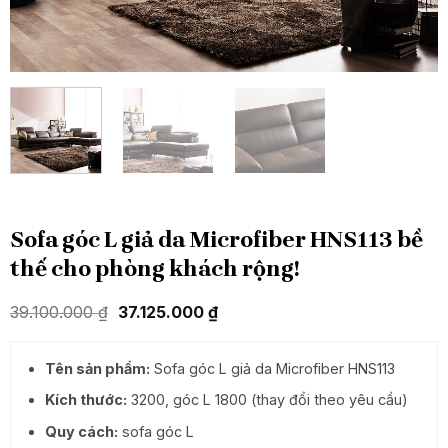
Sofa góc L giả da Microfiber HNS113 bề
thế cho phòng khách rộng!
Giá
Giá
39.100.000
₫
37.125.000
₫
gốc
hiện
là:
tại
39.100.000 ₫.
là:
Tên sản phẩm:
Sofa góc L giả da Microfiber HNS113
37.125.000 ₫.
Kích thước:
3200, góc L 1800 (thay đổi theo yêu cầu)
Quy cách:
sofa góc L