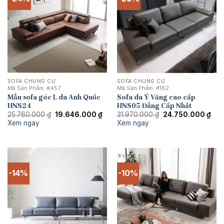
SOFA CHUNG CƯ
SOFA CHUNG CƯ
Mã Sản Phẩm:
#457
Mã Sản Phẩm:
#162
Mẫu sofa góc L da Anh Quốc
Sofa da Ý Văng cao cấp
HNS24
HNS05 Đẳng Cấp Nhất
Giá
Giá
Giá
Giá
25.760.000
₫
19.646.000
₫
31.970.000
₫
24.750.000
₫
gốc
hiện
gốc
hiện
Xem ngay
Xem ngay
là:
tại
là:
tại
25.760.000 ₫.
là:
31.970.000 ₫.
là:
19.646.000 ₫.
24.
-14%
-10%