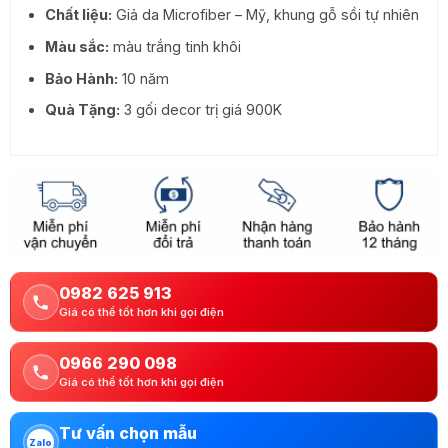
Chất liệu:
Giả da Microfiber – Mỹ, khung gỗ sồi tự nhiên
Màu sắc:
màu trắng tinh khôi
Bảo Hành:
10 năm
Quà Tặng:
3 gối decor trị giá 900K
0982 625 913
Giá có thể tốt hơn khi gọi điện
0966 290 098
Giá có thể tốt hơn khi gọi điện
Tư vấn chọn mẫu
Zalo