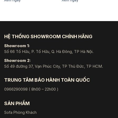
Xem ngay
Xem ngay
là:
tại
là:
tại
26.450.000 ₫.
là:
27.600.000 ₫.
là:
23.298.000 ₫.
25.1
HỆ THỐNG SHOWROOM CHÍNH HÃNG
Showroom 1:
Số 66 Tố Hữu, P. Tố Hữu, Q. Hà Đông, TP Hà Nội.
Showroom 2:
Số 49 đường 37, Vạn Phúc City, TP Thủ Đức, TP HCM.
TRUNG TÂM BẢO HÀNH TOÀN QUỐC
0966290098 ( 8h00 – 22h00 )
SẢN PHẨM
Sofa Phòng Khách