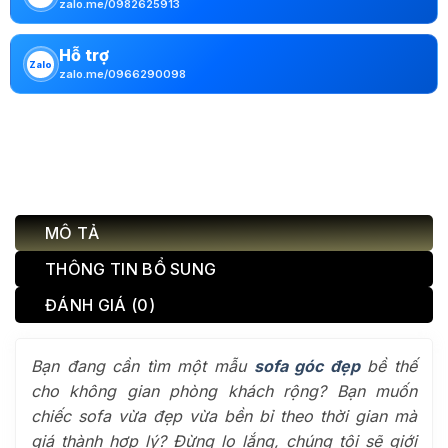
zalo.me/0982625913
Hỗ trợ
Zalo
zalo.me/0966290098
MÔ TẢ
THÔNG TIN BỔ SUNG
ĐÁNH GIÁ (0)
Bạn đang cần tìm một mẫu
sofa góc đẹp
bề thế
cho không gian phòng khách rộng? Bạn muốn
chiếc sofa vừa đẹp vừa bền bỉ theo thời gian mà
giá thành hợp lý? Đừng lo lắng, chúng tôi sẽ giới