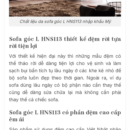
Chất liệu da sofa góc L HNS113 nhập khẩu Mỹ
Sofa góc L HNS113 thiết kế đệm rời tựa
rời tiện lợi
Với thiết kế hiện đại này thì những mẫu đệm có
thể tháo rời dễ dàng tiện lợi cho vệ sinh và làm
sạch bụi bẩn tích tụ lâu ngày ở các khe kẽ nhỏ để
bộ sofa luôn đẹp theo thời gian. Ngoài ra, ví dụ
sofa dùng lâu ngày có bộ phận nào cần thay thế
cũng dễ dàng sửa chữa lại mà không cần phải
thay thế cả chiếc sofa.
Sofa góc L HNS113 có phần đệm cao cấp
êm ái
Sản phẩm sử dụng đệm cao cấp Việt Nhật nhập