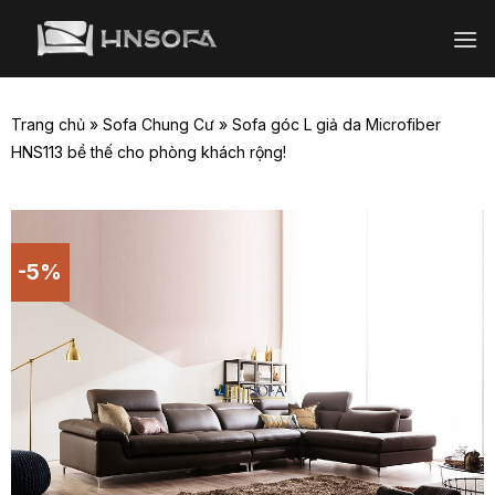
Bỏ
qua
nội
dung
Trang chủ
»
Sofa Chung Cư
»
Sofa góc L giả da Microfiber
HNS113 bề thế cho phòng khách rộng!
-5%