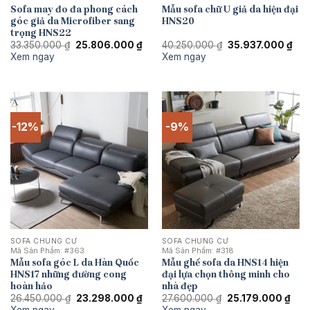
Sofa may đo đa phong cách
Mẫu sofa chữ U giả da hiện đại
góc giả da Microfiber sang
HNS20
trọng HNS22
Giá
Giá
Giá
Giá
33.350.000
₫
25.806.000
₫
40.250.000
₫
35.937.000
₫
gốc
hiện
gốc
hiệ
Xem ngay
Xem ngay
là:
tại
là:
tại
33.350.000 ₫.
là:
40.250.000 ₫.
là:
25.806.000 ₫.
35.
-12%
-9%
SOFA CHUNG CƯ
SOFA CHUNG CƯ
Mã Sản Phẩm:
#363
Mã Sản Phẩm:
#318
Mẫu sofa góc L da Hàn Quốc
Mẫu ghế sofa da HNS14 hiện
HNS17 những đường cong
đại lựa chọn thông minh cho
hoàn hảo
nhà đẹp
Giá
Giá
Giá
Giá
26.450.000
₫
23.298.000
₫
27.600.000
₫
25.179.000
₫
gốc
hiện
gốc
hiện