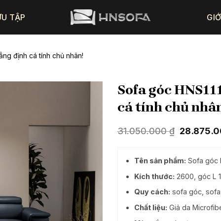
ƯU TẬP
GIỚ
ng định cá tính chủ nhân!
Sofa góc HNS111
cá tính chủ nhân
Giá
31.050.000
₫
28.875.
gốc
là:
31.050.00
Tên sản phẩm:
Sofa góc 
Kích thước:
2600, góc L 1
Quy cách:
sofa góc, sofa
Chất liệu:
Giả da Microfib