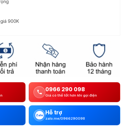
rọng
ị giá 900K
0966 290 098
ện
Giá có thể tốt hơn khi gọi điện
Hỗ trợ
Zalo
zalo.me/0966290098