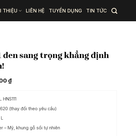
I THIỆU
LIÊN HỆ
TUYỂN DỤNG
TIN TỨC
 đen sang trọng khẳng định
!
Giá
000
₫
hiện
tại
0 ₫.
là:
L HNS111
28.875.000 ₫.
620 (thay đổi theo yêu cầu)
 L
er – Mỹ, khung gỗ sồi tự nhiên