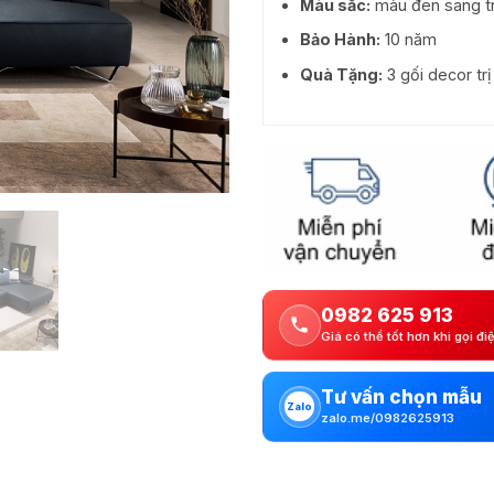
Màu sắc:
màu đen sang t
Bảo Hành:
10 năm
Quà Tặng:
3 gối decor tr
0982 625 913
Giá có thể tốt hơn khi gọi đi
Tư vấn chọn mẫu
Zalo
zalo.me/0982625913