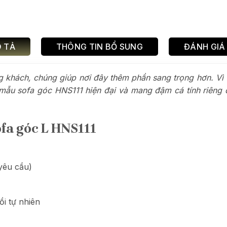
 TẢ
THÔNG TIN BỔ SUNG
ĐÁNH GIÁ 
khách, chúng giúp nơi đây thêm phần sang trọng hơn. Vì v
ọc mẫu sofa góc HNS111 hiện đại và mang đậm cá tính riêng
ofa góc L HNS111
yêu cầu)
ồi tự nhiên