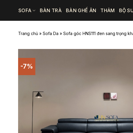
Bỏ
SOFA
BÀN TRÀ
BÀN GHẾ ĂN
THẢM
BỘ S
qua
nội
dung
Trang chủ
»
Sofa Da
»
Sofa góc HNS111 đen sang trọng khẳ
-7%