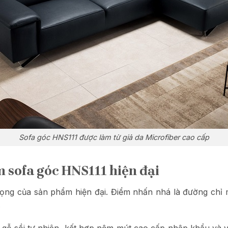
Sofa góc HNS111 được làm từ giả da Microfiber cao cấp
 sofa góc HNS111 hiện đại
trọng của sản phẩm hiện đại. Điểm nhấn nhá là đường chỉ
.
ỗ sồi tự nhiên, kết hợp nệm mút cao cấp nhập khẩu và v