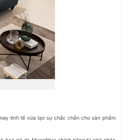
 may tinh tế vừa tạo sự chắc chắn cho sản phẩm
ỏ bọc giả da Microfiber chính hãng từ nhà nhập