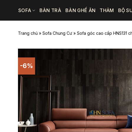
Bỏ
SOFA
BÀN TRÀ
BÀN GHẾ ĂN
THẢM
BỘ S
qua
nội
dung
Trang chủ
»
Sofa Chung Cư
»
Sofa góc cao cấp HNS131 ch
-6%