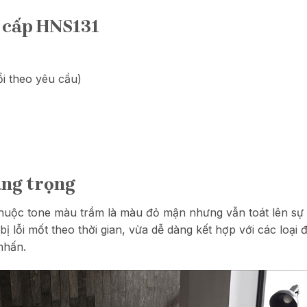
o cấp HNS131
 theo yêu cầu)
ang trọng
huộc tone màu trầm là màu đỏ mận nhưng vẫn toát lên sự 
ị lỗi mốt theo thời gian, vừa dễ dàng kết hợp với các loại 
nhấn.