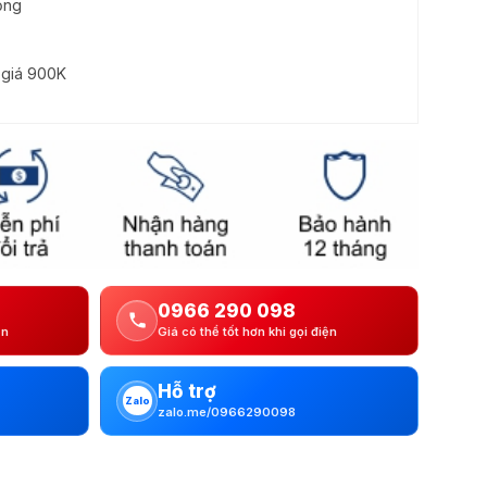
ọng
ị giá 900K
0966 290 098
ện
Giá có thể tốt hơn khi gọi điện
Hỗ trợ
Zalo
zalo.me/0966290098