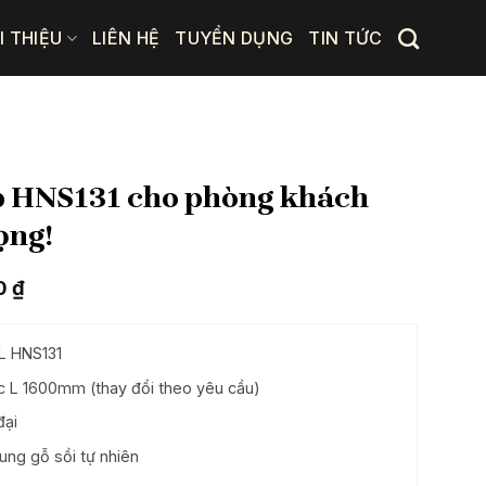
I THIỆU
LIÊN HỆ
TUYỂN DỤNG
TIN TỨC
ấp HNS131 cho phòng khách
ọng!
Giá
00
₫
hiện
tại
 ₫.
là:
L HNS131
15.125.000 ₫.
L 1600mm (thay đổi theo yêu cầu)
đại
ung gỗ sồi tự nhiên