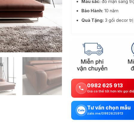
Màu sắc:
đỏ mận sang tr
Bảo Hành:
10 năm
Quà Tặng:
3 gối decor tr
0982 625 913
Giá có thể tốt hơn khi gọi đi
Tư vấn chọn mẫu
Zalo
zalo.me/0982625913