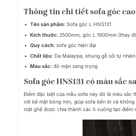
Thông tin chi tiết sofa góc ca
Tên sản phẩm:
Sofa góc L HNS131
Kích thước:
2500mm, góc L 1600mm (thay đổi
Quy cách:
sofa góc hiện đại
Chất liệu:
Da Malaysia, khung gỗ sồi tự nhiên
Màu sắc:
đỏ mận sang trọng
Sofa góc HNS131 có màu sắc s
Điểm đặc biệt của mẫu
sofa
này đó là màu sắc t
với bề mặt bóng mịn, giúp sofa bền bỉ và không b
mặt ghế được chia thành các ô vuông tạo điểm 