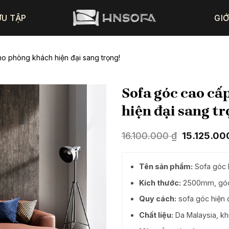
ƯU TẬP
GIỚ
o phòng khách hiện đại sang trọng!
Sofa góc cao c
hiện đại sang tr
Giá
16.100.000
₫
15.125.0
gốc
là:
16.100.000
Tên sản phẩm:
Sofa góc 
Kích thước:
2500mm, góc 
Quy cách:
sofa góc hiện 
Chất liệu:
Da Malaysia, kh