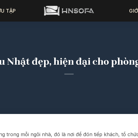
ƯU TẬP
GIỚ
ểu Nhật đẹp, hiện đại cho phò
 trong mỗi ngôi nhà, đó là nơi để đón tiếp khách, tổ chức