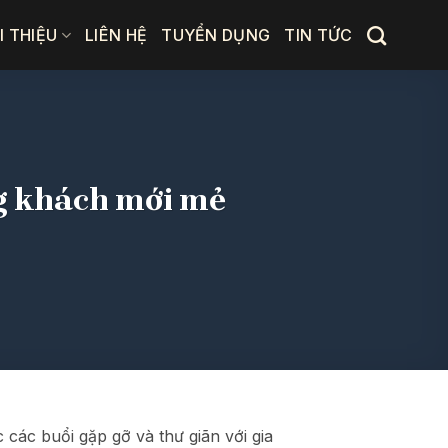
I THIỆU
LIÊN HỆ
TUYỂN DỤNG
TIN TỨC
ng khách mới mẻ
 các buổi gặp gỡ và thư giãn với gia