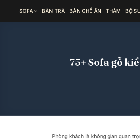
Bỏ
SOFA
BÀN TRÀ
BÀN GHẾ ĂN
THẢM
BỘ S
qua
nội
dung
75+ Sofa gỗ ki
Phòng khách là không gian quan trọng