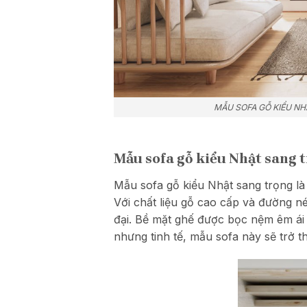
MẪU SOFA GỖ KIỂU N
Mẫu sofa gỗ kiểu Nhật sang 
Mẫu sofa gỗ kiểu Nhật sang trọng l
Với chất liệu gỗ cao cấp và đường né
đại. Bề mặt ghế được bọc nệm êm ái 
nhưng tinh tế, mẫu sofa này sẽ trở 