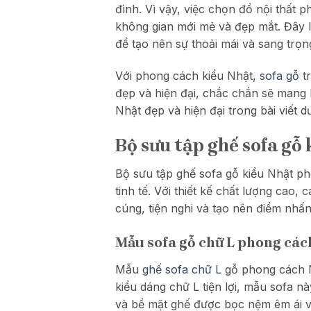
đình. Vì vậy, việc chọn đồ nội thất
không gian mới mẻ và đẹp mắt. Đây
để tạo nên sự thoải mái và sang trọ
Với phong cách kiểu Nhật,
sofa gỗ
tr
đẹp và hiện đại, chắc chắn sẽ mang
Nhật đẹp và hiện đại trong bài viết d
Bộ sưu tập ghế sofa gỗ
Bộ sưu tập ghế sofa gỗ kiểu Nhật pho
tinh tế. Với thiết kế chất lượng ca
cúng, tiện nghi và tạo nên điểm nhấ
Mẫu sofa gỗ chữ L phong cá
Mẫu
ghế sofa chữ L
gỗ
phong cách N
kiểu dáng chữ L tiện lợi, mẫu sofa nà
và bề mặt ghế được bọc nệm êm ái và