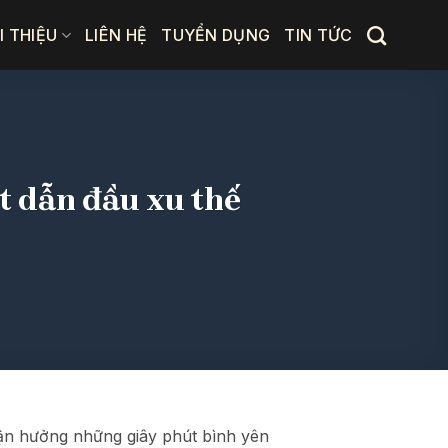
I THIỆU
LIÊN HỆ
TUYỂN DỤNG
TIN TỨC
t dẫn đầu xu thế
 tận hưởng những giây phút bình yên