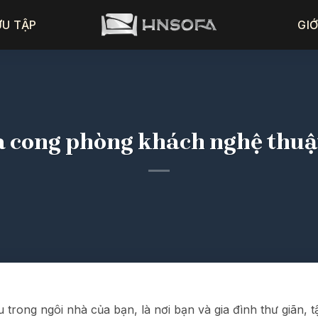
ƯU TẬP
GIỚ
a cong phòng khách nghệ thuậ
 trong ngôi nhà của bạn, là nơi bạn và gia đình thư giãn,