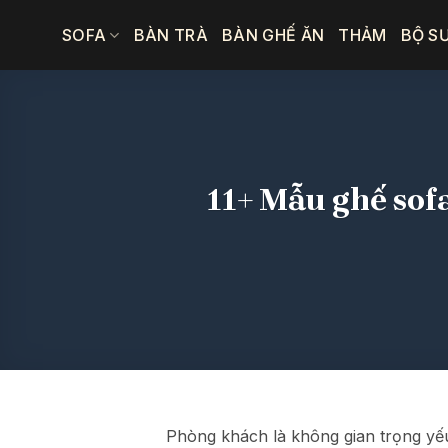
Bỏ
SOFA
BÀN TRÀ
BÀN GHẾ ĂN
THẢM
BỘ S
qua
nội
dung
11+ Mẫu ghế sof
Phòng khách là không gian trọng yếu