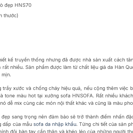
 bò đẹp HNS70
h thước)
hiết kế truyền thống nhưng đã được nhà sản xuất cách tân
 rất nhiều.
Sản phẩm được làm từ chất liệu
giả da Hàn Qu
 mịn.
ống trầy xước và chống cháy hiệu quả, nếu cộng thêm việc
là
tone màu hot tại xưởng sofa HNSOFA. Rất nhiều khách
nó dễ mix cùng các món nội thất khác và cũng là màu pho
đẹp sang trọng nên đảm bảo sẽ trở thành điểm nhấn đặc
g dấp của mẫu
sofa da nhập khẩu
. Từng chi tiết của sản 
chính đôi bàn tay cẩn thận và khéo léo của
những người th