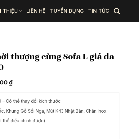
I THIỆU
LIÊN HỆ
TUYỂN DỤNG
TIN TỨC
ời thượng cùng Sofa L giả da
0
Giá
000
₫
hiện
tại
00 ₫.
là:
0
– Có thể thay đổi kích thước
23.826.000 ₫.
c, Khung Gỗ Sồi Nga, Mút K43 Nhật Bản, Chân Inox
ó thể điều chỉnh được)