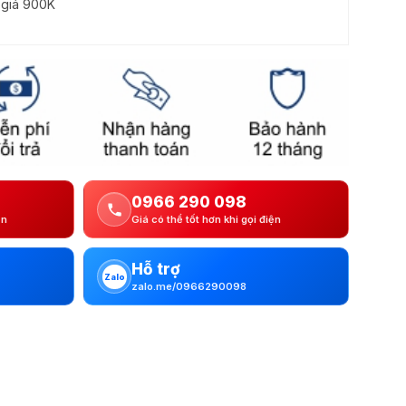
ị giá 900K
0966 290 098
ện
Giá có thể tốt hơn khi gọi điện
Hỗ trợ
Zalo
zalo.me/0966290098