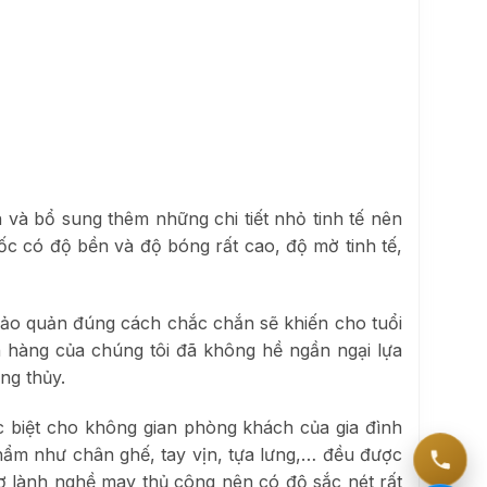
 và bổ sung thêm những chi tiết nhỏ tinh tế nên
ốc có độ bền và độ bóng rất cao, độ mờ tinh tế,
 bảo quản đúng cách chắc chắn sẽ khiến cho tuổi
 hàng của chúng tôi đã không hề ngần ngại lựa
ng thủy.
 biệt cho không gian phòng khách của gia đình
phẩm như chân ghế, tay vịn, tựa lưng,… đều được
ợ lành nghề may thủ công nên có độ sắc nét rất