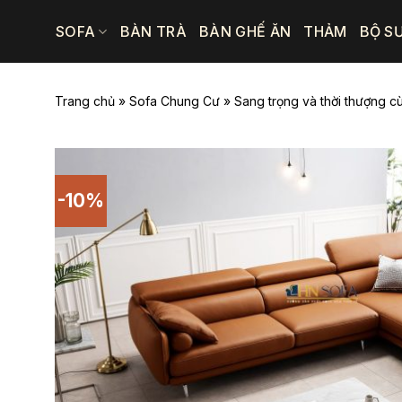
Bỏ
SOFA
BÀN TRÀ
BÀN GHẾ ĂN
THẢM
BỘ S
qua
nội
dung
Trang chủ
»
Sofa Chung Cư
»
Sang trọng và thời thượng 
-10%