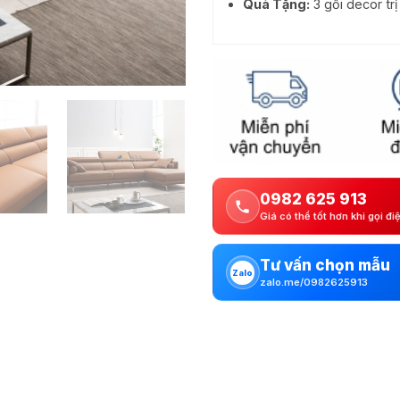
Quà Tặng:
3 gối decor tr
0982 625 913
Giá có thể tốt hơn khi gọi đi
Tư vấn chọn mẫu
Zalo
zalo.me/0982625913