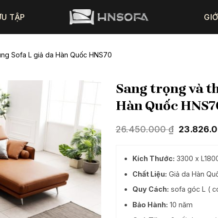
ƯU TẬP
GIỚ
cùng Sofa L giả da Hàn Quốc HNS70
Sang trọng và th
Hàn Quốc HNS7
Giá
26.450.000
₫
23.826.
gốc
là:
26.450.0
Kích Thước:
3300 x L180
Chất Liệu:
Giả da Hàn Quố
Quy Cách:
sofa góc L ( c
Bảo Hành:
10 năm