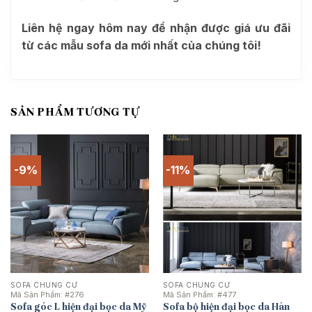
Liên hệ ngay hôm nay để nhận được giá ưu đãi
từ các mẫu sofa da mới nhất của chúng tôi!
SẢN PHẨM TƯƠNG TỰ
-9%
-11%
SOFA CHUNG CƯ
SOFA CHUNG CƯ
Mã Sản Phẩm:
#276
Mã Sản Phẩm:
#477
Sofa góc L hiện đại bọc da Mỹ
Sofa bộ hiện đại bọc da Hàn