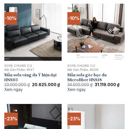
-10%
-10%
SOFA CHUNG CƯ
SOFA CHUNG CƯ
Mã Sản Phẩm:
#147
Mã Sản Phẩm:
#508
Mẫu sofa văng da Ý hiện đại
Mẫu sofa góc bọc da
HNS03
Microfiber HNS18
Giá
Giá
Giá
Giá
23.000.000
₫
20.625.000
₫
34.500.000
₫
31.119.000
₫
gốc
hiện
gốc
hiện
Xem ngay
Xem ngay
là:
tại
là:
tại
23.000.000 ₫.
là:
34.500.000 ₫.
là:
20.625.000 ₫.
31.11
-23%
-23%