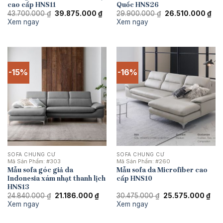
cao cấp HNS11
Quốc HNS26
Giá
Giá
Giá
Giá
43.700.000
₫
39.875.000
₫
29.900.000
₫
26.510.000
₫
gốc
hiện
gốc
hiệ
Xem ngay
Xem ngay
là:
tại
là:
tại
43.700.000 ₫.
là:
29.900.000 ₫.
là:
39.875.000 ₫.
26.
-15%
-16%
SOFA CHUNG CƯ
SOFA CHUNG CƯ
Mã Sản Phẩm:
#303
Mã Sản Phẩm:
#260
Mẫu sofa góc giả da
Mẫu sofa da Microfiber cao
Indonesia xám nhạt thanh lịch
cấp HNS10
HNS13
Giá
Giá
Giá
Giá
24.840.000
₫
21.186.000
₫
30.475.000
₫
25.575.000
₫
gốc
hiện
gốc
hiệ
Xem ngay
Xem ngay
là:
tại
là:
tại
24.840.000 ₫.
là:
30.475.000 ₫.
là:
21.186.000 ₫.
25.