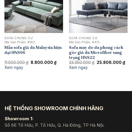
SOFA CHUNG CƯ
SOFA CHUNG CƯ
Mã Sản Phẩm:
#182
Mã Sản Phẩm:
#413
Mẫu sofa giả da Malaysia hiện
Sofa may đo đa phong cách
đại HNS06
góc giả da Microfiber sang
trọng HNS22
Giá
Giá
Giá
Giá
11.500.000
₫
8.800.000
₫
33.350.000
₫
25.806.000
₫
gốc
hiện
gốc
hiệ
Xem ngay
Xem ngay
là:
tại
là:
tại
11.500.000 ₫.
là:
33.350.000 ₫.
là:
8.800.000 ₫.
25.
HỆ THỐNG SHOWROOM CHÍNH HÃNG
Showroom 1:
Số 66 Tố Hữu, P. Tố Hữu, Q. Hà Đông, TP Hà Nội.