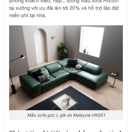
phòng khách méo, hẹp… Đóng mẫu sofa HNS51
tại xưởng với ưu đãi lên tới 20% và hỗ trợ lắp đặt
miễn phí tại nhà.
Mẫu sofa góc L giả da Malaysia HNS51