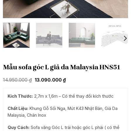
Mẫu sofa góc L giả da Malaysia HNS51
Giá
Giá
14.950.000
₫
13.090.000
₫
gốc
hiện
là:
tại
14.950.000 ₫.
là:
Kích Thước:
2,7m x 1,6m
– Có thể thay đổi kích thước
13.090.000 ₫.
Chất Liệu:
Khung Gỗ Sồi Nga, Mút K43 Nhật Bản, Giả Da
Malaysia, Chân Inox
Quy Cách:
Sofa văng Góc L trái hoặc góc L phải ( có thể