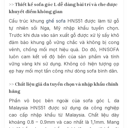
>> Thiết kế sofa góc L dễ dàng bài trí và che được
khuyết điểm không gian
Cấu trúc khung
ghế sofa
HNS51 được làm từ gỗ
tự nhiên sồi Nga, Mỹ nhập khẩu tuyển chọn.
Trước khi đưa vào sản xuất gỗ được xử lý sấy khô
đảm bảo khung gỗ vững chắc và không bị cong
vênh, chống mối mọt hiệu quả. Do đó, HNSOFA
luôn cam kết về độ bền của sản phẩm và tính
vững vàng khi sử dụng. Không có hiện tượng ọp
ẹp hay mối mọt tấn công như dòng sofa bình dân.
>> Chất liệu giả da tuyển chọn và nhập khẩu chính
hãng
Phần vỏ bọc bên ngoài của sofa góc L da
Malaysia HNS51 được sử dụng da công nghiệp
cao cấp nhập khẩu từ Malaysia. Chất liệu dày
khoảng 0.8 – 0.9mm và cao nhất là 1,1mm. Mang