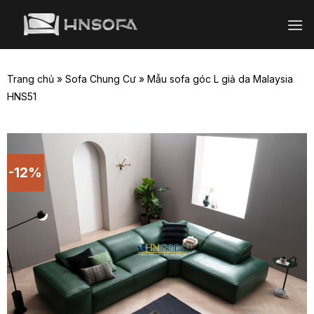
Bỏ
qua
nội
dung
Trang chủ
»
Sofa Chung Cư
»
Mẫu sofa góc L giả da Malaysia
HNS51
-12%