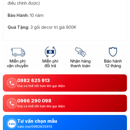
điều chỉnh được)
Bảo Hành:
10 năm
Quà Tặng:
3 gối decor trị giá 900K
0982 625 913
Giá có thể tốt hơn khi gọi điện
0966 290 098
Giá có thể tốt hơn khi gọi điện
Tư vấn chọn mẫu
Zalo
zalo.me/0982625913