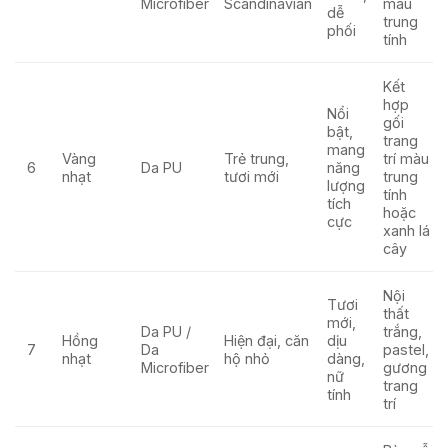
Microfiber
Scandinavian
màu
dễ
trung
phối
tính
Kết
hợp
Nổi
gối
bật,
trang
mang
Vàng
Trẻ trung,
trí màu
6
Da PU
năng
nhạt
tươi mới
trung
lượng
tính
tích
hoặc
cực
xanh lá
cây
Nội
Tươi
thất
mới,
Da PU /
trắng,
Hồng
Hiện đại, căn
dịu
7
Da
pastel,
nhạt
hộ nhỏ
dàng,
Microfiber
gương
nữ
trang
tính
trí