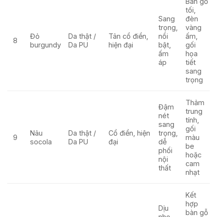
Bàn gỗ
tối,
Sang
đèn
trọng,
vàng
Đỏ
Da thật /
Tân cổ điển,
nổi
ấm,
8
burgundy
Da PU
hiện đại
bật,
gối
ấm
họa
áp
tiết
sang
trọng
Thảm
Đậm
trung
nét
tính,
sang
gối
Nâu
Da thật /
Cổ điển, hiện
trọng,
9
màu
socola
Da PU
đại
dễ
be
phối
hoặc
nội
cam
thất
nhạt
Kết
hợp
Dịu
bàn gỗ
nhẹ,