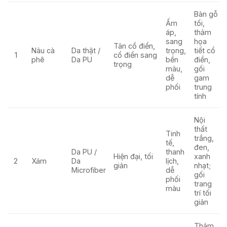
Bàn gỗ
Ấm
tối,
áp,
thảm
sang
họa
Tân cổ điển,
Nâu cà
Da thật /
trọng,
tiết cổ
1
cổ điển sang
phê
Da PU
bền
điển,
trọng
màu,
gối
dễ
gam
phối
trung
tính
Nội
thất
Tinh
trắng,
tế,
đen,
Da PU /
thanh
Hiện đại, tối
xanh
2
Xám
Da
lịch,
giản
nhạt;
Microfiber
dễ
gối
phối
trang
màu
trí tối
giản
Thảm