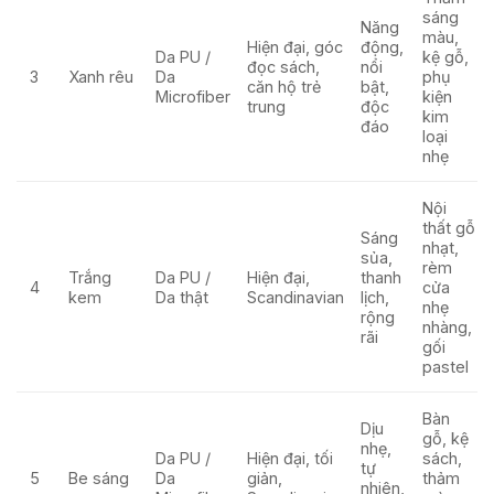
sáng
Năng
màu,
Hiện đại, góc
động,
Da PU /
kệ gỗ,
đọc sách,
nổi
3
Xanh rêu
Da
phụ
căn hộ trẻ
bật,
Microfiber
kiện
trung
độc
kim
đáo
loại
nhẹ
Nội
thất gỗ
Sáng
nhạt,
sủa,
rèm
Trắng
Da PU /
Hiện đại,
thanh
4
cửa
kem
Da thật
Scandinavian
lịch,
nhẹ
rộng
nhàng,
rãi
gối
pastel
Bàn
Dịu
gỗ, kệ
nhẹ,
Da PU /
Hiện đại, tối
sách,
tự
5
Be sáng
Da
giản,
thảm
nhiên,