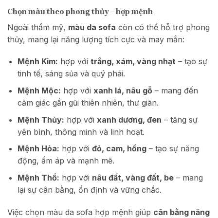
Chọn màu theo phong thủy – hợp mệnh
Ngoài thẩm mỹ,
màu da sofa
còn có thể hỗ trợ phong
thủy, mang lại năng lượng tích cực và may mắn:
Mệnh Kim:
hợp với
trắng, xám, vàng nhạt
– tạo sự
tinh tế, sáng sủa và quý phái.
Mệnh Mộc:
hợp với
xanh lá, nâu gỗ
– mang đến
cảm giác gần gũi thiên nhiên, thư giãn.
Mệnh Thủy:
hợp với
xanh dương, đen
– tăng sự
yên bình, thông minh và linh hoạt.
Mệnh Hỏa:
hợp với
đỏ, cam, hồng
– tạo sự năng
động, ấm áp và mạnh mẽ.
Mệnh Thổ:
hợp với
nâu đất, vàng đất, be
– mang
lại sự cân bằng, ổn định và vững chắc.
Việc chọn màu da sofa hợp mệnh giúp
cân bằng năng