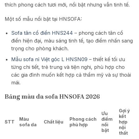
thích phong cách tươi mới, nổi bật nhưng vẫn tinh tế.
Một số mẫu nổi bật tại HNSOFA:
Sofa tân cổ điển HNS244
– phong cách tân cổ
điển hiện đại, màu sáng tinh tế, tạo điểm nhấn sang
trọng cho phòng khách.
Mẫu sofa nỉ Việt góc L HNSN09
– thiết kế tối ưu
từng chi tiết, trẻ trung và tiện nghi, phù hợp cho
các gia đình muốn kết hợp cả thẩm mỹ và sự thoải
mái.
Bảng màu da sofa HNSOFA 2026
Gợi ý
Ưu
kết
Màu
Phong cách
điểm
STT
Chất liệu
hợp
sofa da
phù hợp
nổi
nội
bật
thất