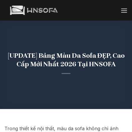
Bỏ
qua
nội
dung
[UPDATE] Bảng Màu Da Sofa ĐẸP, Cao
Cấp Mới Nhất 2026 Tại HNSOFA
Trong thiết kế nội thất, màu da sofa
không chỉ ảnh