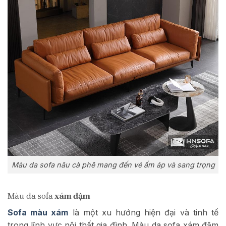
Màu da sofa nâu cà phê mang đến vẻ ấm áp và sang trọng
Màu da sofa
xám đậm
Sofa màu xám
là một xu hướng hiện đại và tinh tế
trong lĩnh vực nội thất gia đình. Màu da sofa xám đậm