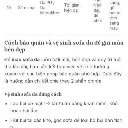
Da PU /
sáng,
Tối giản,
hiện
10
Xám nhạt
Da
gối
hiện đại
đại,
Microfiber
pastel,
dễ
rèm
phối
sáng
màu
Cách bảo quản và vệ sinh sofa da để giữ màu
bền đẹp
Để
màu sofa da
luôn tươi mới, bền đẹp và duy trì tuổi
thọ lâu dài, bạn cần kết hợp việc vệ sinh thường
xuyên với các biện pháp bảo quản phù hợp. Dưới đây
là hướng dẫn chi tiết chia theo 2 phần chính:
Vệ sinh sofa da đúng cách
Lau bụi bề mặt 1–2 lần/tuần bằng khăn mềm, khô
hoặc hơi ẩm.
Hút bụi tại các khe, góc sofa để loại bỏ bụi bẩn tích
tụ.