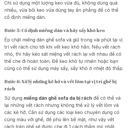
Chỉ sử dụng một lượng keo vừa đủ, không dùng quá
nhiều, vừa bôi keo vừa dùng tay ấn phẳng để có thể
cố định miếng dán.
Bước 5: Cố định miếng dán và hãy sấy khô keo
Ép chặt miếng dán ghế sofa và giữ trong vài phút tại vị
trí vết rách cho tới khi vết keo khô hẳn. Nếu vết rách
nhỏ, thì hãy kéo sát miệng vết rách lại với nhau để có
thể che đi hoàn toàn. Để keo khô tự nhiên hoặc bạn
cũng có thể sử dụng máy sấy, sấy khô ở nhiệt độ thấp.
Bước 6: Xử lý những kẽ hở và vết lõm tại vị trí ghế bị
rách
Sử dụng
miếng dán ghế sofa da bị rách
để có thể vá
lại những vết rách nhưng không thể xử lý vết lõm và
các kẽ hở. Cần sử dụng các loại keo chuyên dụng có
cùng màu với ghế, để phủ lên bề mặt, như vậy vết
rách trên ghế sẽ được che đi 1 cách thẩm mỹ nhất.