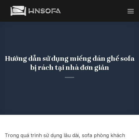
Bỏ
qua
nội
dung
Hướng dẫn sử dụng miếng dán ghế sofa
bị rách tại nhà đơn giản
Trong quá trình sử dụng lâu dài, sofa phòng khách