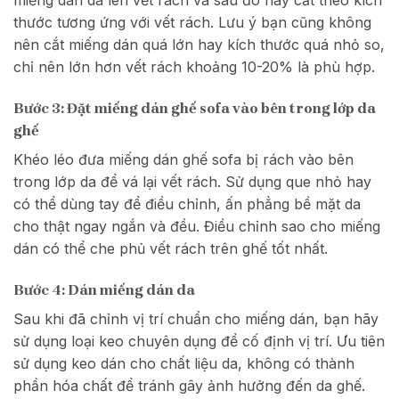
miếng dán da lên vết rách và sau đó hãy cắt theo kích
thước tương ứng với vết rách. Lưu ý bạn cũng không
nên cắt miếng dán quá lớn hay kích thước quá nhỏ so,
chỉ nên lớn hơn vết rách khoảng 10-20% là phù hợp.
Bước 3: Đặt miếng dán ghế sofa vào bên trong lớp da
ghế
Khéo léo đưa miếng dán ghế sofa bị rách vào bên
trong lớp da để vá lại vết rách. Sử dụng que nhỏ hay
có thể dùng tay để điều chỉnh, ấn phẳng bề mặt da
cho thật ngay ngắn và đều. Điều chỉnh sao cho miếng
dán có thể che phủ vết rách trên ghế tốt nhất.
Bước 4: Dán miếng dán da
Sau khi đã chỉnh vị trí chuẩn cho miếng dán, bạn hãy
sử dụng loại keo chuyên dụng để cố định vị trí. Ưu tiên
sử dụng keo dán cho chất liệu da, không có thành
phần hóa chất để tránh gây ảnh hưởng đến da ghế.