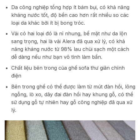
Da công nghiệp tổng hợp ít bám bụi, có khả năng
kháng nước tốt, độ bền cao hơn rất nhiều so các
loại da khác bởi ít bị bong tróc.
Vải có hai loại đó là nỉ nhung, bề mặt như da lộn
sang trọng, hai là vải Alera đã qua xử lý, có khả
năng kháng nước từ 98% lau chùi sạch một cách
dễ dàng nếu như bạn vô tình làm bẩn.
Chất liệu bên trong của ghế sofa thư giãn chỉnh
điện
Bên trong ghế có thể được làm từ mút đàn hồi, lông
ngỗng, lò xo, dây đai đàn hồi hay khung gỗ, có thể
sử dụng gỗ tự nhiên hay gỗ công nghiệp đã qua xử
lý.