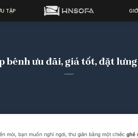
ƯU TẬP
GIỚ
 bênh ưu đãi, giá tốt, đặt lưn
ến mỏi, bạn muốn nghỉ ngơi, thư giãn bằng một chiếc
ghế 