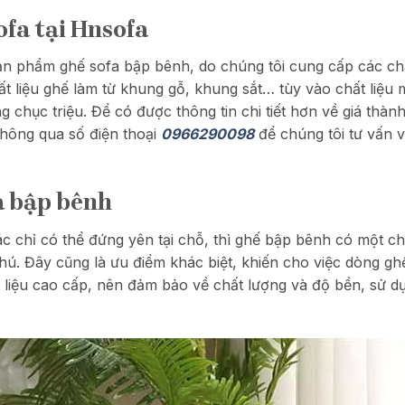
ofa tại Hnsofa
sản phẩm ghế sofa bập bênh, do chúng tôi cung cấp các chấ
t liệu ghế làm từ khung gỗ, khung sắt… tùy vào chất liệu
ng chục triệu. Để có được thông tin chi tiết hơn về giá th
 thông qua số điện thoại
0966290098
để chúng tôi tư vấn 
a bập bênh
khác chỉ có thể đứng yên tại chỗ, thì ghế bập bênh có một
hú. Đây cũng là ưu điểm khác biệt, khiến cho việc dòng g
t liệu cao cấp, nên đảm bảo về chất lượng và độ bền, sử