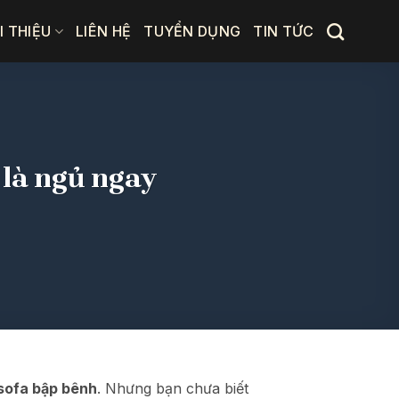
I THIỆU
LIÊN HỆ
TUYỂN DỤNG
TIN TỨC
g là ngủ ngay
sofa bập bênh
. Nhưng bạn chưa biết