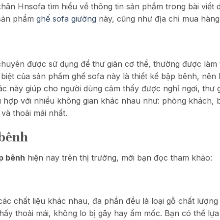
chân Hnsofa tìm hiểu về thông tin sản phẩm trong bài viết
 sản phẩm
ghế sofa giường
này, cũng như địa chỉ mua hàng c
uyên được sử dụng để thư giãn cơ thể, thường được làm t
biệt của sản phẩm ghế sofa này là thiết kế bập bênh, nên 
 tác này giúp cho người dùng cảm thấy được nghỉ ngơi, thư g
ù hợp với nhiều không gian khác nhau như: phòng khách, 
và thoải mái nhất.
 bênh
p bênh
hiện nay trên thị trường, mời bạn đọc tham khảo:
c chất liệu khác nhau, đa phần đều là loại gỗ chất lượng 
ấy thoải mái, không lo bị gãy hay ẩm mốc. Bạn có thể lựa