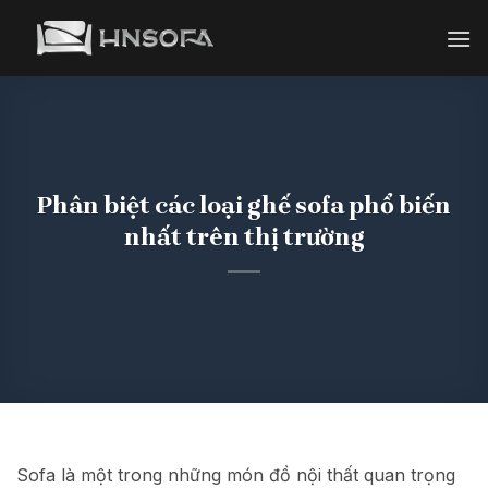
Bỏ
qua
nội
dung
Phân biệt các loại ghế sofa phổ biến
nhất trên thị trường
Sofa là một trong những món đồ nội thất quan trọng