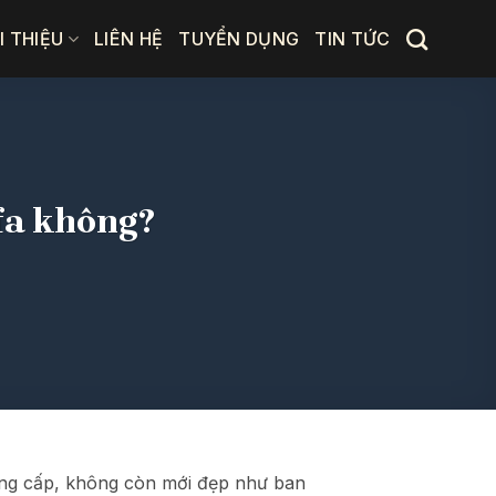
I THIỆU
LIÊN HỆ
TUYỂN DỤNG
TIN TỨC
ofa không?
uống cấp, không còn mới đẹp như ban