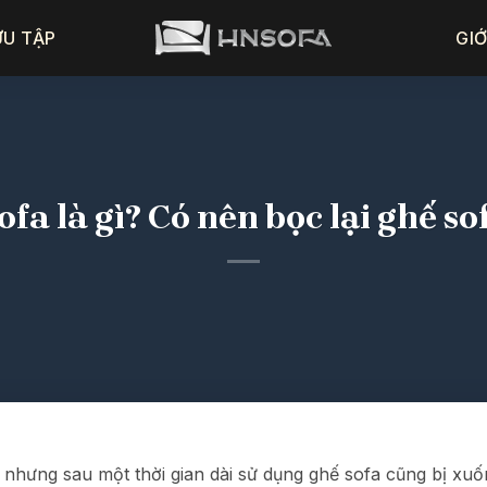
ƯU TẬP
GIỚ
ofa là gì? Có nên bọc lại ghế s
, nhưng sau một thời gian dài sử dụng ghế sofa cũng bị x