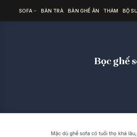
Bỏ
SOFA
BÀN TRÀ
BÀN GHẾ ĂN
THẢM
BỘ S
qua
nội
dung
Bọc ghế s
Mặc dù
ghế sofa
có tuổi thọ khá lâu