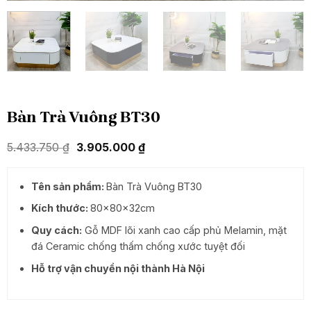
Bàn Trà Vuông BT30
Giá
Giá
5.433.750
₫
3.905.000
₫
gốc
hiện
là:
tại
5.433.750 ₫.
là:
Tên sản phẩm:
Bàn Trà Vuông BT30
3.905.000 ₫.
Kích thước:
80x80x32cm
Quy cách:
Gỗ MDF lõi xanh cao cấp phủ Melamin, mặt
đá Ceramic chống thấm chống xước tuyệt đối
Hỗ trợ vận chuyển nội thành Hà Nội