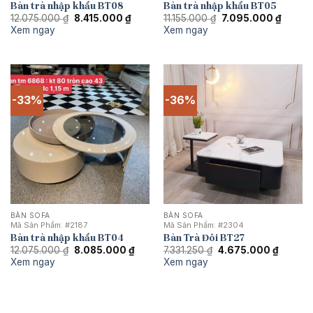
Bàn trà nhập khẩu BT08
Bàn trà nhập khẩu BT05
Giá
Giá
Giá
Giá
12.075.000
₫
8.415.000
₫
11.155.000
₫
7.095.000
₫
gốc
hiện
gốc
hiện
Xem ngay
Xem ngay
là:
tại
là:
tại
12.075.000 ₫.
là:
11.155.000 ₫.
là:
8.415.000 ₫.
7.095.
-33%
-36%
BÀN SOFA
BÀN SOFA
Mã Sản Phẩm:
#2187
Mã Sản Phẩm:
#2304
Bàn trà nhập khẩu BT04
Bàn Trà Đôi BT27
Giá
Giá
Giá
Giá
12.075.000
₫
8.085.000
₫
7.331.250
₫
4.675.000
₫
gốc
hiện
gốc
hiện
Xem ngay
Xem ngay
là:
tại
là:
tại
12.075.000 ₫.
là:
7.331.250 ₫.
là:
8.085.000 ₫.
4.675.0