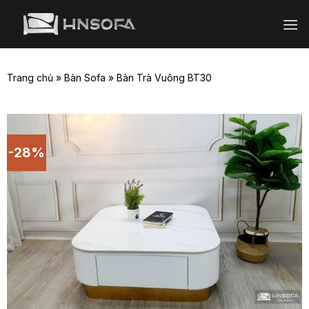
Bỏ
qua
nội
dung
Trang chủ
»
Bàn Sofa
»
Bàn Trà Vuông BT30
-28%