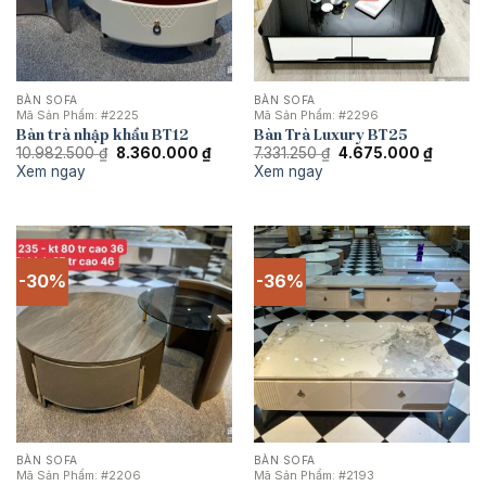
BÀN SOFA
BÀN SOFA
Mã Sản Phẩm:
#2225
Mã Sản Phẩm:
#2296
Bàn trà nhập khẩu BT12
Bàn Trà Luxury BT25
Giá
Giá
Giá
Giá
10.982.500
₫
8.360.000
₫
7.331.250
₫
4.675.000
₫
gốc
hiện
gốc
hiện
Xem ngay
Xem ngay
là:
tại
là:
tại
10.982.500 ₫.
là:
7.331.250 ₫.
là:
8.360.000 ₫.
4.675.0
-30%
-36%
BÀN SOFA
BÀN SOFA
Mã Sản Phẩm:
#2206
Mã Sản Phẩm:
#2193