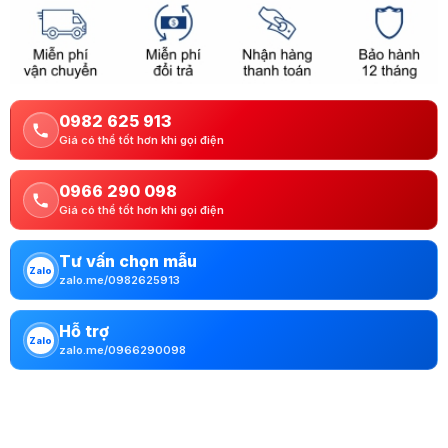
0982 625 913
Giá có thể tốt hơn khi gọi điện
0966 290 098
Giá có thể tốt hơn khi gọi điện
Tư vấn chọn mẫu
Zalo
zalo.me/0982625913
Hỗ trợ
Zalo
zalo.me/0966290098