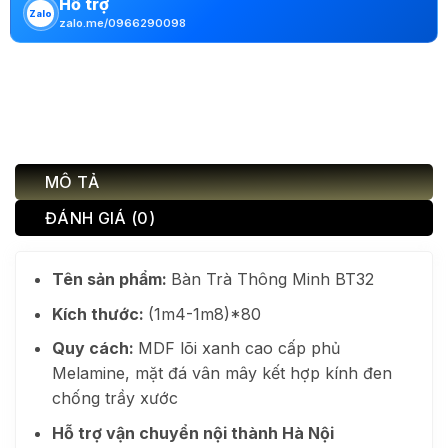
Hỗ trợ
Zalo
zalo.me/0966290098
MÔ TẢ
ĐÁNH GIÁ (0)
Tên sản phẩm:
Bàn Trà Thông Minh BT32
Kích thước:
(1m4-1m8)*80
Quy cách:
MDF lõi xanh cao cấp phủ
Melamine, mặt đá vân mây kết hợp kính đen
chống trầy xước
Hỗ trợ vận chuyển nội thành Hà Nội