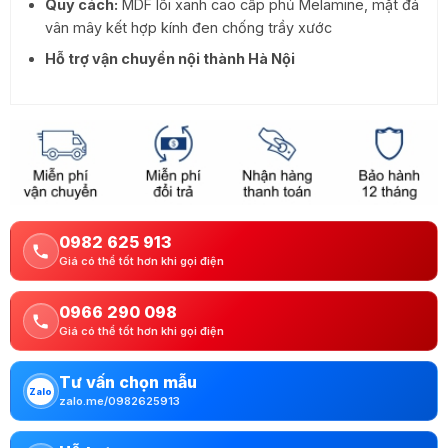
Quy cách:
MDF lõi xanh cao cấp phủ Melamine, mặt đá
vân mây kết hợp kính đen chống trầy xước
Hỗ trợ vận chuyển nội thành Hà Nội
0982 625 913
Giá có thể tốt hơn khi gọi điện
0966 290 098
Giá có thể tốt hơn khi gọi điện
Tư vấn chọn mẫu
Zalo
zalo.me/0982625913