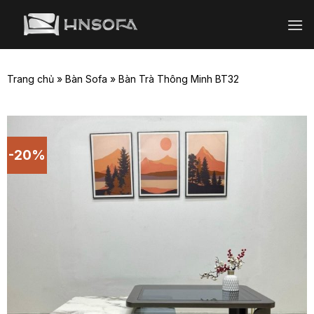
Bỏ
qua
nội
dung
Trang chủ
»
Bàn Sofa
»
Bàn Trà Thông Minh BT32
-20%