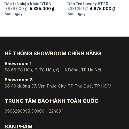
Bàn trà nhập khẩu BT03
Bàn Trà Luxury BT25
Giá
Giá
Giá
Giá
9.936.000
₫
5.885.000
₫
7.331.250
₫
4.675.000
₫
gốc
hiện
gốc
hiện
Xem ngay
Xem ngay
là:
tại
là:
tại
9.936.000 ₫.
là:
7.331.250 ₫.
là:
5.885.000 ₫.
4.675.0
HỆ THỐNG SHOWROOM CHÍNH HÃNG
Showroom 1:
Số 66 Tố Hữu, P. Tố Hữu, Q. Hà Đông, TP Hà Nội.
Showroom 2:
Số 49 đường 37, Vạn Phúc City, TP Thủ Đức, TP HCM.
TRUNG TÂM BẢO HÀNH TOÀN QUỐC
0966290098 ( 8h00 – 22h00 )
SẢN PHẨM