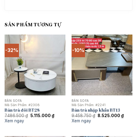
SẢN PHẨM TƯƠNG TỰ
-32%
-10%
BÀN SOFA
BÀN SOFA
Mã Sản Phẩm:
#2308
Mã Sản Phẩm:
#2241
Bàn trà đôi BT28
Bàn trà nhập khẩu BT13
Giá
Giá
Giá
Giá
7.486.500
₫
5.115.000
₫
9.458.750
₫
8.525.000
₫
gốc
hiện
gốc
hiện
Xem ngay
Xem ngay
là:
tại
là:
tại
7.486.500 ₫.
là:
9.458.750 ₫.
là:
5.115.000 ₫.
8.525.