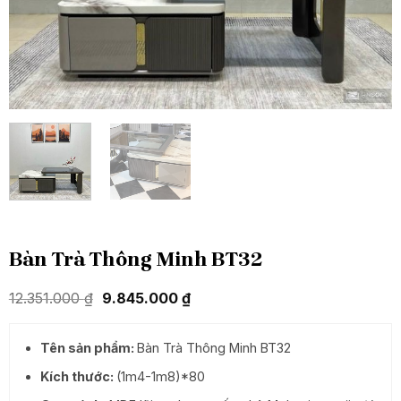
Bàn Trà Thông Minh BT32
Giá
Giá
12.351.000
₫
9.845.000
₫
gốc
hiện
là:
tại
12.351.000 ₫.
là:
Tên sản phẩm:
Bàn Trà Thông Minh BT32
9.845.000 ₫.
Kích thước:
(1m4-1m8)*80