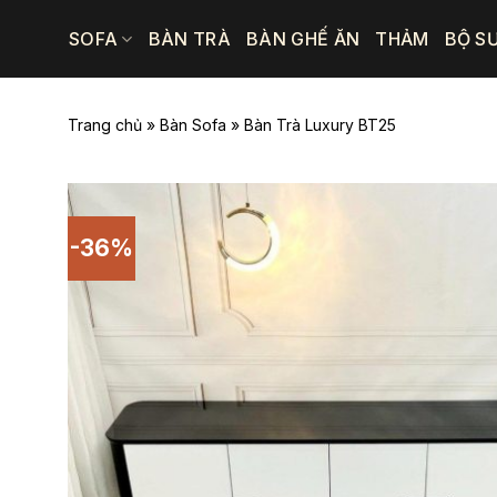
Bỏ
SOFA
BÀN TRÀ
BÀN GHẾ ĂN
THẢM
BỘ S
qua
nội
dung
Trang chủ
»
Bàn Sofa
»
Bàn Trà Luxury BT25
-36%