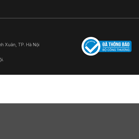
h Xuân, TP. Hà Nội
i.