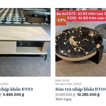
-23%
BÀN SOFA
:
#2183
Mã Sản Phẩm:
#2216
 nhập khẩu BT03
Bàn trà nhập khẩu BT10
Giá
Giá
Giá
Giá
₫
5.885.000
₫
13.282.500
₫
10.285.000
₫
gốc
hiện
gốc
hiện
Xem ngay
là:
tại
là:
tại
9.936.000 ₫.
là:
13.282.500 ₫.
là: