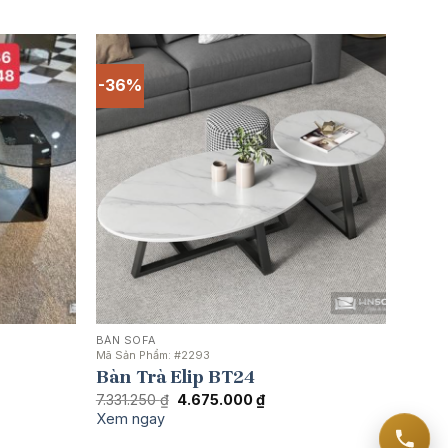
-36%
BÀN SOFA
Mã Sản Phẩm:
#2293
Bàn Trà Elip BT24
Giá
Giá
7.331.250
₫
4.675.000
₫
gốc
hiện
Xem ngay
là:
tại
7.331.250 ₫.
là: