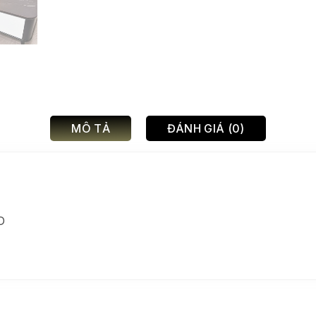
MÔ TẢ
ĐÁNH GIÁ (0)
D