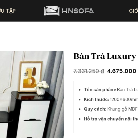
ƯU TẬP
GIỚ
Bàn Trà Luxury
Giá
7.331.250
₫
4.675.000
gốc
là:
7.331.250 ₫
Tên sản phẩm:
Bàn Trà L
Kích thước:
1200x600m
Quy cách:
Khung gỗ MDF l
Hỗ trợ vận chuyển nội t