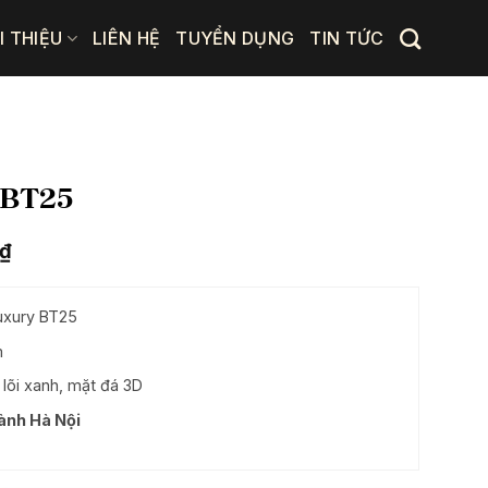
I THIỆU
LIÊN HỆ
TUYỂN DỤNG
TIN TỨC
 BT25
Giá
₫
hiện
tại
.
là:
uxury BT25
4.675.000 ₫.
m
õi xanh, mặt đá 3D
hành Hà Nội