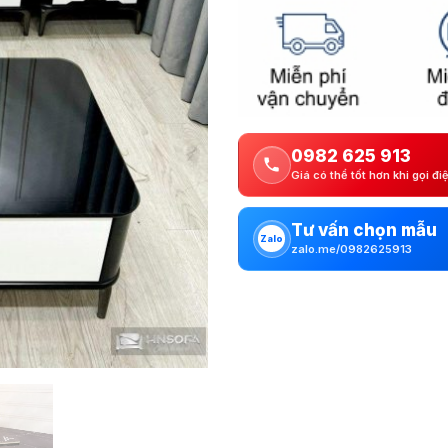
0982 625 913
Giá có thể tốt hơn khi gọi đi
Tư vấn chọn mẫu
Zalo
zalo.me/0982625913