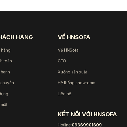
KHÁCH HÀNG
VỀ HNSOFA
a hàng
Về HNSofa
nh toán
CEO
 hành
Xưởng sản xuất
 chuyển
Hệ thống showroom
dụng
Liên hệ
 mật
KẾT NỐI VỚI HNSOFA
Hotline:
09669901609