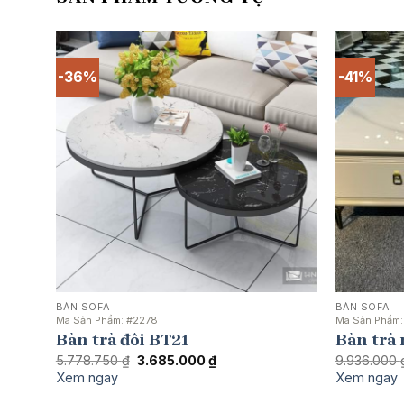
-36%
-41%
BÀN SOFA
BÀN SOFA
Mã Sản Phẩm:
#2278
Mã Sản Phẩm
Bàn trà đôi BT21
Bàn trà
Giá
Giá
5.778.750
₫
3.685.000
₫
9.936.000
gốc
hiện
Xem ngay
Xem ngay
là:
tại
5.778.750 ₫.
là: