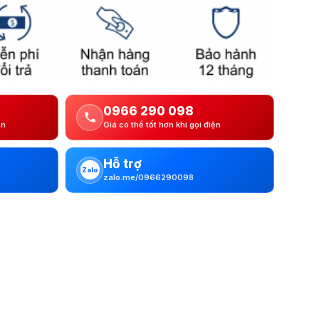
0966 290 098
ện
Giá có thể tốt hơn khi gọi điện
Hỗ trợ
Zalo
zalo.me/0966290098