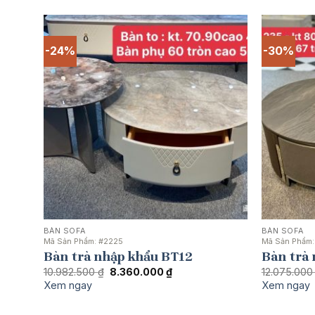
3.685.000 ₫.
-24%
-30%
BÀN SOFA
BÀN SOFA
Mã Sản Phẩm:
#2225
Mã Sản Phẩm
Bàn trà nhập khẩu BT12
Bàn trà
Giá
Giá
10.982.500
₫
8.360.000
₫
12.075.00
gốc
hiện
Xem ngay
Xem ngay
là:
tại
10.982.500 ₫.
là:
8.360.000 ₫.