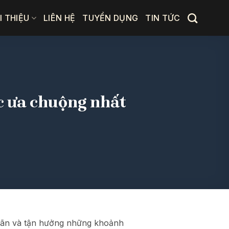
I THIỆU
LIÊN HỆ
TUYỂN DỤNG
TIN TỨC
c ưa chuộng nhất
 giãn và tận hưởng những khoảnh