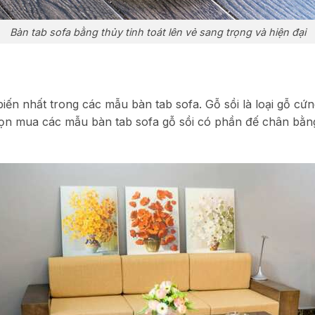
Bàn tab sofa bằng thủy tinh toát lên vẻ sang trọng và hiện đại
biến nhất trong các mẫu bàn tab sofa. Gỗ sồi là loại gỗ c
 chọn mua các mẫu bàn tab sofa gỗ sồi có phần đế chân bằng