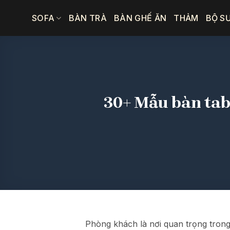
Bỏ
SOFA
BÀN TRÀ
BÀN GHẾ ĂN
THẢM
BỘ S
qua
nội
dung
30+ Mẫu bàn tab
Phòng khách là nơi quan trọng trong