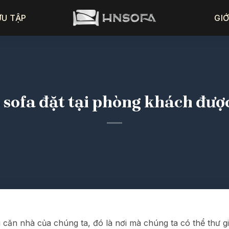
ƯU TẬP
GIỚ
 sofa đặt tại phòng khách đượ
 căn nhà của chúng ta, đó là nơi mà chúng ta có thể thư