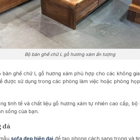
Bộ bàn ghế chữ L gỗ hương xám ấn tượng
 bộ bàn ghế chữ L gỗ hương xám phù hợp cho các không g
hể được sử dụng trong các phòng làm việc hoặc phòng họp
áng tinh tế và chất liệu gỗ hương xám tự nhiên cao cấp, b
an sống của bạn.
g đá
t mẫu
sofa đẹp hiện đại
để tạo phong cách sang trọng và t