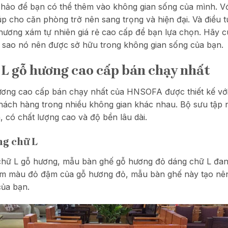
 hảo để bạn có thể thêm vào không gian sống của mình. Vớ
úp cho căn phòng trở nên sang trọng và hiện đại. Và điều 
ương xám tự nhiên giá rẻ cao cấp để bạn lựa chọn. Hãy 
i sao nó nên được sở hữu trong không gian sống của bạn.
 L gỗ hương cao cấp bán chạy nhất
ương cao cấp bán chạy nhất của HNSOFA được thiết kế với
hách hàng trong nhiều không gian khác nhau. Bộ sưu tập
 có chất lượng cao và độ bền lâu dài.
ng chữ L
chữ L gỗ hương, mẫu bàn ghế gỗ hương đỏ dáng chữ L đan
am màu đỏ đậm của gỗ hương đỏ, mẫu bàn ghế này tạo nê
của bạn.