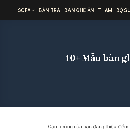
Bỏ
SOFA
BÀN TRÀ
BÀN GHẾ ĂN
THẢM
BỘ S
qua
nội
dung
10+ Mẫu bàn gh
Căn phòng của bạn đang thiếu điểm 