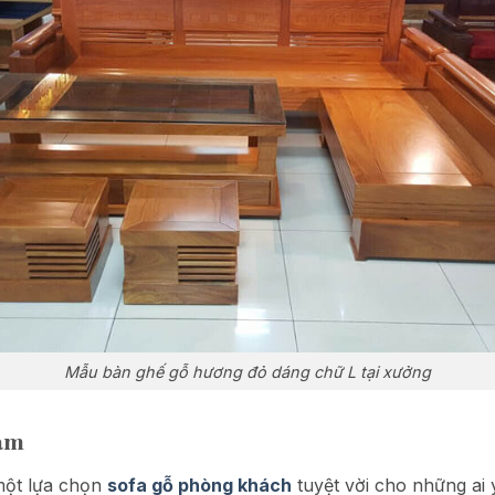
Mẫu bàn ghế gỗ hương đỏ dáng chữ L tại xưởng
xám
một lựa chọn
sofa gỗ phòng khách
tuyệt vời cho những ai y