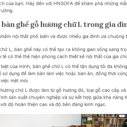
ch của bạn. Hãy đến với HNSOFA để khám phá những mẫu 
trường.
 bàn ghế gỗ hương chữ L trong gia đì
hẩm nội thất phổ biến và được nhiều gia đình ưa chuộng b
 chữ L, bàn ghế này có thể tạo ra không gian sống sang tr
tế có thể thể hiện phong cách thiết kế nội thất của gia chủ
ặc biệt của mình, bàn ghế chữ L có thể tận dụng tối đa khôn
ể sử dụng để làm bàn làm việc hoặc bàn ăn, đồng thời cũn
việc mệt mỏi.
 hương chữ L được làm từ gỗ hương đỏ, loại gỗ cao cấp và
trình sản xuất chuyên nghiệp và sự kết hợp giữa khả năng 
 với độ hoàn thiện cao và độ bền đáng kinh ngạc.