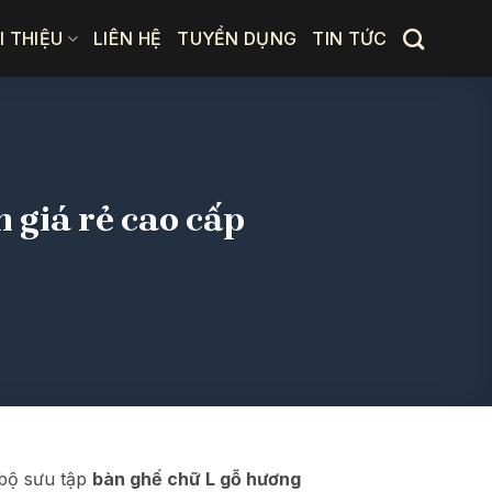
I THIỆU
LIÊN HỆ
TUYỂN DỤNG
TIN TỨC
 giá rẻ cao cấp
 bộ sưu tập
bàn ghế chữ L gỗ hương