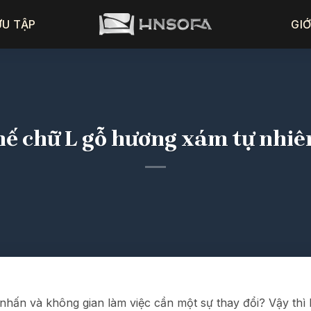
ƯU TẬP
GIỚ
ế chữ L gỗ hương xám tự nhiên
nhấn và không gian làm việc cần một sự thay đổi? Vậy thì