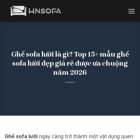
Bỏ
qua
nội
dung
Ghế sofa lười là gì? Top 15+ mẫu ghế
sofa lười đẹp giá rẻ được ưa chuộng
năm 2026
Ghế sofa lười
ngày càng trở thành một vật dụng quen