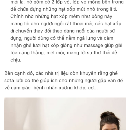
mới lạ, nó gồm có 2 lớp vỏ, lớp vỏ mỏng bên trong
để chứa đựng những hạt xốp mút nhỏ trong li ti.
Chính nhờ những hạt xốp mềm như bông này
mang tới cho người ngồi rất thoải mái, các hạt xốp
di chuyển thay đổi theo dáng ngồi của người sử
dụng, người dùng có thể nằm ngả lưng và cảm
nhận ghế lười hạt xốp giống như massage giúp giải
tỏa căng thẳng, mệt mỏi, mang tới sự thư thái dễ
chịu.
Bên cạnh đó, các nhà trị liệu còn khuyên rằng ghế
sofa lười có thể giúp ích cho những người gặp vấn đề
về cảm giác, bệnh nhân xương khớp, cơ…