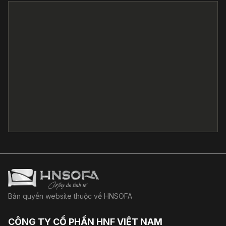
Bản quyền website thuộc về HNSOFA
CÔNG TY CỔ PHẦN HNF VIỆT NAM